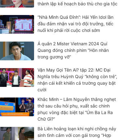
thành lập kế hoạch báo thù cho gia tộc
“Nhà Mình Quá Đỉnh”: Hải Yến Idol lần
đầu đảm nhận vai trò đội trưởng, tiếc
nuối khi phải rời cuộc chơi sớm
Á quân 2 Mister Vietnam 2024 Quí
Quang đóng chính phim “Hôn nhân
trong gương vỡ”
Vận May Gọi Tên Ai? tập 22: MC Đại
Nghĩa trêu Huỳnh Quý “không còn trẻ”,
nhận cái kết khiến cả trường quay bật
cười
Khắc Minh – Lâm Nguyễn thắng nghẹt
thở sau câu hỏi phụ, xuất sắc chinh
phục vòng đặc biệt tại “Úm Ba La Ra
Chữ Gì?”
Bà Liên hoảng loạn khi nghi chồng nảy
sinh tình cảm với con gái trong “Hợp