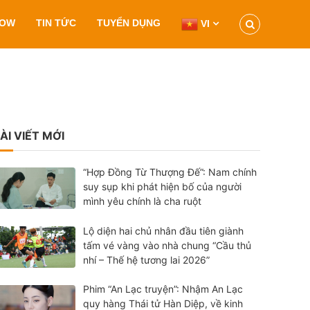
HOW
TIN TỨC
TUYỂN DỤNG
VI
ÀI VIẾT MỚI
“Hợp Đồng Từ Thượng Đế”: Nam chính
suy sụp khi phát hiện bố của người
mình yêu chính là cha ruột
Lộ diện hai chủ nhân đầu tiên giành
tấm vé vàng vào nhà chung “Cầu thủ
nhí – Thế hệ tương lai 2026”
Phim “An Lạc truyện”: Nhậm An Lạc
quy hàng Thái tử Hàn Diệp, về kinh