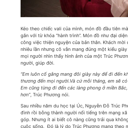
Kéo theo chiếc vali của mình, món đồ đầu tiên m
gắn với từ khóa “hành trình”. Món đồ như đại diệ
công việc thiện nguyện của bản thân. Khách mời 
nhiêu lần nhưng cô vẫn mang đúng một kiểu già
mọi người nhìn thấy hình ảnh của một Trúc Phươn
người, giúp đời.
“Em luôn cố gắng mang đôi giày này để đi đến k
thương đến mọi người.Và cứ mỗi tháng, em sẽ có
Em cũng từng đi đến các làng phong ở miền Bắc,
hơn”
, Trúc Phương nói.
Sau nhiều năm du học tại Úc, Nguyễn Đỗ Trúc Ph
đình rồi bỗng thành người nổi tiếng trên mạng xã
góp. Nhưng ít ai biết cô nàng cũng trải qua không
cuộc sống. Đó là lý do Trúc Phương mang theo m