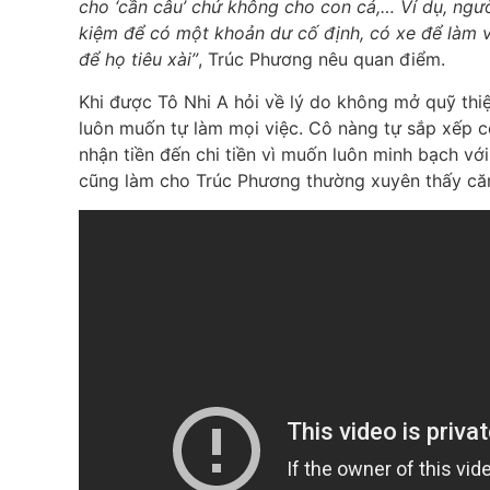
cho ‘cần câu’ chứ không cho con cá,… Ví dụ, ngư
kiệm để có một khoản dư cố định, có xe để làm v
để họ tiêu xài”
, Trúc Phương nêu quan điểm.
Khi được Tô Nhi A hỏi về lý do không mở quỹ thi
luôn muốn tự làm mọi việc. Cô nàng tự sắp xếp cô
nhận tiền đến chi tiền vì muốn luôn minh bạch v
cũng làm cho Trúc Phương thường xuyên thấy căn 