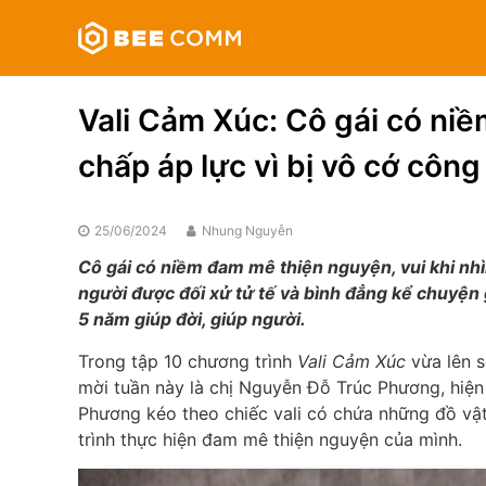
Skip
Bee
to
Comm
content
Truyền
thông
Vali Cảm Xúc: Cô gái có ni
đa
phương
chấp áp lực vì bị vô cớ công
tiện
25/06/2024
Nhung Nguyễn
Cô gái có niềm đam mê thiện nguyện, vui khi nh
người được đối xử tử tế và bình đẳng kể chuyện g
5 năm giúp đời, giúp người.
Trong tập 10 chương trình
Vali Cảm Xúc
vừa lên s
mời tuần này là chị Nguyễn Đỗ Trúc Phương, hiệ
Phương kéo theo chiếc vali có chứa những đồ vậ
trình thực hiện đam mê thiện nguyện của mình.