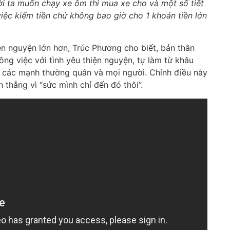
ời ta muốn chạy xe ôm thì mua xe cho và một sổ tiết
iệc kiếm tiền chứ không bao giờ cho 1 khoản tiền lớn
ện nguyện lớn hơn, Trúc Phương cho biết, bản thân
ng việc với tình yêu thiện nguyện, tự làm từ khâu
ới các mạnh thường quân và mọi người. Chính điều này
thẳng vì “sức mình chỉ đến đó thôi”.