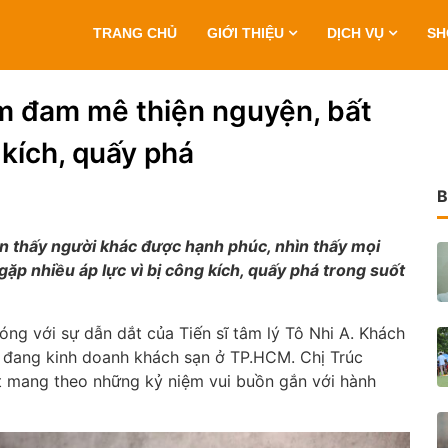
TRANG CHỦ
GIỚI THIỆU
DỊCH VỤ
S
ềm đam mê thiện nguyện, bất
 kích, quấy phá
B
ìn thấy người khác được hạnh phúc, nhìn thấy mọi
ặp nhiều áp lực vì bị công kích, quấy phá trong suốt
óng với sự dẫn dắt của Tiến sĩ tâm lý Tô Nhi A. Khách
n đang kinh doanh khách sạn ở TP.HCM. Chị Trúc
t mang theo những kỷ niệm vui buồn gắn với hành