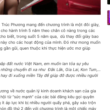
à Trúc Phương mang đến chương trình là một đôi giày,
n cho hành trình 5 năm theo chân cô nàng trong các
cho biết, trong suốt 5 năm qua, dù thay đổi giày bao
y này cho các hoạt động của mình. Đó như mong muốn
g gần gũi, quen thuộc khi thực hiện ước mơ giúp
hắp đất nước Việt Nam, em muốn lan tỏa sự yêu
 những chuyến đi xa như Đắk Lắk, Gia Lai, Kon Tum,…
 hay đi xuống miền Tây để giúp đỡ được nhiều người
ương về nước quản lý kinh doanh khách sạn của gia
 hội từ “sức mạnh” của các bài đăng kêu gọi quyên
 ít áp lực khi bị nhiều người quấy phá, gây xáo trộn
ón đồ thứ 2 đến với chương trình là một chiếc máy