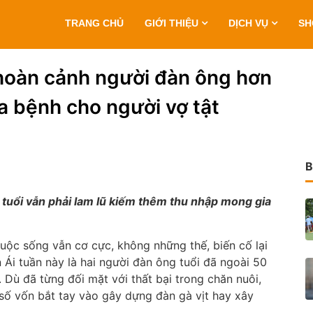
TRANG CHỦ
GIỚI THIỆU
DỊCH VỤ
S
hoàn cảnh người đàn ông hơn
ữa bệnh cho người vợ tật
B
tuổi vẫn phải lam lũ kiếm thêm thu nhập mong gia
uộc sống vẫn cơ cực, không những thế, biến cố lại
 Ái tuần này là hai người đàn ông tuổi đã ngoài 50
 Dù đã từng đối mặt với thất bại trong chăn nuôi,
số vốn bắt tay vào gây dựng đàn gà vịt hay xây