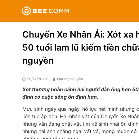
Skip
Bee
to
Comm
content
Truyền
thông
Chuyến Xe Nhân Ái: Xót xa 
đa
phương
50 tuổi lam lũ kiếm tiền ch
tiện
nguyền
28/12/2023
Nhung Nguyễn
Xót thương hoàn cảnh hai người đàn ông hơn 50 
đình có cuộc sống ổn định hơn.
Mưu sinh ngày qua ngày, nỗ lực hết mình nhưng c
liên tục ập đến. Hai nhân vật của Chuyến Xe Nhân
nhưng vẫn đang chật vật tìm kế sinh nhai ổn định.
nhưng hai anh chẳng ngại vất vả, mong muốn có 
chuồng nuôi rắn ri nước.