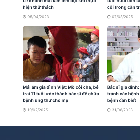
Lê Khánh mặt lấm lem bột khi thực
tuổi nuôi con 
hiện thử thách
côi trong căn t
05/04/2023
07/08/2025
Mái ấm gia đình Việt: Mồ côi cha, bé
Bác sĩ gia đình
trai 11 tuổi ước thành bác sĩ để chữa
tránh các bệnh 
bệnh ung thư cho mẹ
bệnh cần biết
19/02/2025
31/08/2023