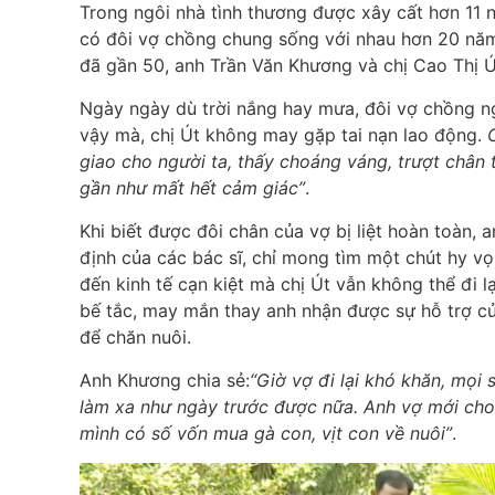
Trong ngôi nhà tình thương được xây cất hơn 11 
có đôi vợ chồng chung sống với nhau hơn 20 nă
đã gần 50, anh Trần Văn Khương và chị Cao Thị Ú
Ngày ngày dù trời nắng hay mưa, đôi vợ chồng n
vậy mà, chị Út không may gặp tai nạn lao động.
giao cho người ta, thấy choáng váng, trượt chân 
gần như mất hết cảm giác”
.
Khi biết được đôi chân của vợ bị liệt hoàn toàn, a
định của các bác sĩ, chỉ mong tìm một chút hy v
đến kinh tế cạn kiệt mà chị Út vẫn không thể đi l
bế tắc, may mắn thay anh nhận được sự hỗ trợ c
để chăn nuôi.
Anh Khương chia sẻ:
“Giờ vợ đi lại khó khăn, mọi
làm xa như ngày trước được nữa. Anh vợ mới cho
mình có số vốn mua gà con, vịt con về nuôi”
.