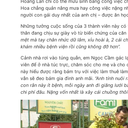
Hoàng Lan chỉ có thể mưu sinh bằng công việc 
Hoa chẳng quản nắng mưa hay công việc nặng n
người con gái duy nhất của anh chị – được ăn họ
Những tưởng cuộc sống của 3 thành viên này có t
thân đang chịu sự giày vò từ biến chứng của căn
mệt mà tay chân nhức dữ lắm, xỉu hoài à, 2 cái 
khám nhiều bệnh viện rồi cũng không đỡ hơn”.
Cảnh nhà rơi vào túng quẫn, em Ngọc Cầm gác l
viên để ở nhà túc trực, chăm sóc cho mẹ và cho 
này hiểu được rằng bám trụ với việc làm thuê là
vẫn sẽ đeo bám gia đình anh mãi.
“Anh tính nuôi 
con rắn này ít bệnh, mỗi ngày anh đi giăng lưới 
chi phí đâu. Nặng vốn nhất là xây cái chuồng thôi