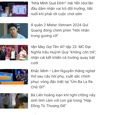
“Nhà Mình Quá Đỉnh”: Hải Yến Idol lần
đầu đảm nhận vai trò đội trưởng, tiếc
nuối khi phải rời cuộc chơi sớm
Á quân 2 Mister Vietnam 2024 Quí
Quang đóng chính phim “Hôn nhân
trong gương vỡ”
Vận May Gọi Tên Ai? tập 22: MC Đại
Nghĩa trêu Huỳnh Quý “không còn trẻ”,
nhận cái kết khiến cả trường quay bật
cười
Khắc Minh – Lâm Nguyễn thắng nghẹt
thở sau câu hỏi phụ, xuất sắc chinh
phục vòng đặc biệt tại “Úm Ba La Ra
Chữ Gì?”
Bà Liên hoảng loạn khi nghi chồng nảy
sinh tình cảm với con gái trong “Hợp
Đồng Từ Thượng Đế”