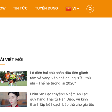
HOW
TIN TỨC
TUYỂN DỤNG
VI
ÀI VIẾT MỚI
Lộ diện hai chủ nhân đầu tiên giành
tấm vé vàng vào nhà chung “Cầu thủ
nhí – Thế hệ tương lai 2026”
Phim “An Lạc truyện”: Nhậm An Lạc
quy hàng Thái tử Hàn Diệp, về kinh
thành lập kế hoạch báo thù cho gia tộc