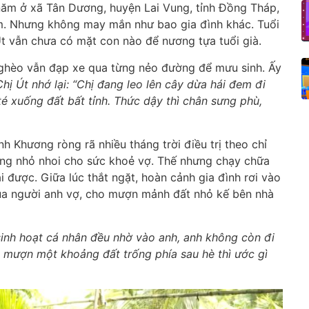
năm ở xã Tân Dương, huyện Lai Vung, tỉnh Đồng Tháp,
m. Nhưng không may mắn như bao gia đình khác. Tuổi
t vẫn chưa có mặt con nào để nương tựa tuổi già.
ghèo vẫn đạp xe qua từng nẻo đường để mưu sinh. Ấy
Chị Út nhớ lại: “Chị đang leo lên cây dừa hái đem đi
té xuống đất bất tỉnh. Thức dậy thì chân sưng phù,
nh Khương ròng rã nhiều tháng trời điều trị theo chỉ
ọng nhỏ nhoi cho sức khoẻ vợ. Thế nhưng chạy chữa
ại được. Giữa lúc thắt ngặt, hoàn cảnh gia đình rơi vào
ủa người anh vợ, cho mượn mảnh đất nhỏ kế bên nhà
 sinh hoạt cá nhân đều nhờ vào anh, anh không còn đi
 mượn một khoảng đất trống phía sau hè thì ước gì