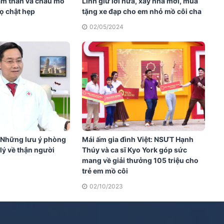
tâm thần và cháu mồ
Linh giữ lời hứa, xây nhà mới, mua
rọ chật hẹp
tặng xe đạp cho em nhỏ mồ côi cha
02/05/2024
: Những lưu ý phòng
Mái ấm gia đình Việt: NSƯT Hạnh
lý về thận người
Thúy và ca sĩ Kyo York góp sức
mang về giải thưởng 105 triệu cho
trẻ em mồ côi
02/10/2023