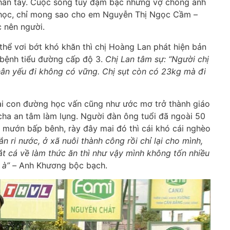
chân tay. Cuộc sống tuy đạm bạc nhưng vợ chồng anh
học, chỉ mong sao cho em Nguyễn Thị Ngọc Cầm –
c nên người.
hể vơi bớt khó khăn thì chị Hoàng Lan phát hiện bản
 bệnh tiểu đường cấp độ 3.
Chị Lan tâm sự: “Người chị
chân yếu đi không có vững. Chị sụt còn có 23kg mà đi
ại con đường học vấn cũng như ước mơ trở thành giáo
cha an tâm làm lụng. Người đàn ông tuổi đã ngoài 50
m mướn bấp bênh, rày đây mai đó thì cái khó cái nghèo
rắn ri nước, ở xã nuôi thành công rồi chỉ lại cho mình,
bắt cá về làm thức ăn thì như vậy mình không tốn nhiều
 à” –
Anh Khương bộc bạch.