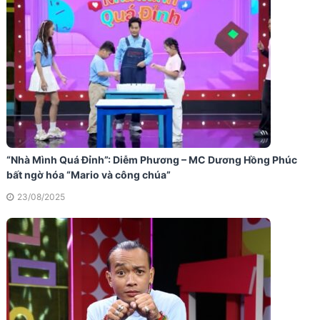
“Nhà Mình Quá Đỉnh”: Diễm Phương – MC Dương Hồng Phúc
bất ngờ hóa “Mario và công chúa”
23/08/2025