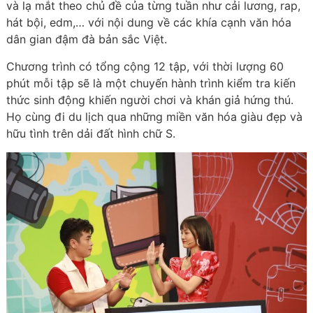
và lạ mắt theo chủ đề của từng tuần như cải lương, rap,
hát bội, edm,… với nội dung về các khía cạnh văn hóa
dân gian đậm đà bản sắc Việt.
Chương trình có tổng cộng 12 tập, với thời lượng 60
phút mỗi tập sẽ là một chuyến hành trình kiểm tra kiến
thức sinh động khiến người chơi và khán giả hứng thú.
Họ cùng đi du lịch qua những miền văn hóa giàu đẹp và
hữu tình trên dải đất hình chữ S.