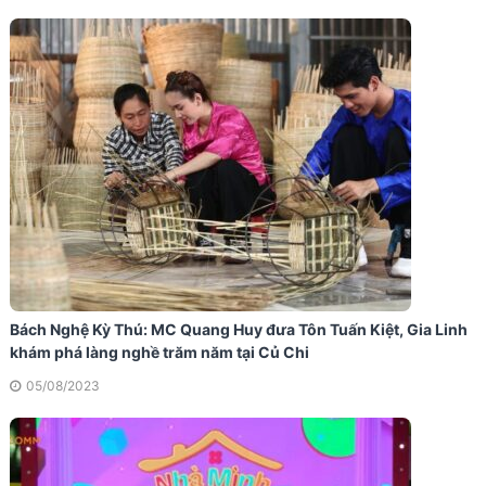
Bách Nghệ Kỳ Thú: MC Quang Huy đưa Tôn Tuấn Kiệt, Gia Linh
khám phá làng nghề trăm năm tại Củ Chi
05/08/2023