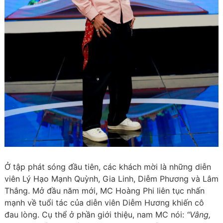
Ở tập phát sóng đầu tiên, các khách mời là những diễn
viên Lý Hạo Mạnh Quỳnh, Gia Linh, Diễm Phương và Lâm
Thắng. Mở đầu năm mới, MC Hoàng Phi liên tục nhấn
mạnh về tuổi tác của diễn viên Diễm Hương khiến cô
đau lòng. Cụ thể ở phần giới thiệu, nam MC nói:
“Vâng,