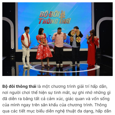
Bộ đôi thông thái
là một chương trình giải trí hấp dẫn,
nơi người chơi thể hiện sự tinh mắt, sự ghi nhớ những gì
đã diễn ra bằng tất cả cảm xúc, giác quan và vốn sống
của mình ngay trên sân khấu của chương trình. Thông
qua các tiết mục biểu diễn nghệ thuật đa dạng, hấp dẫn