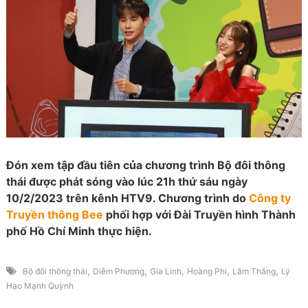
Đón xem tập đầu tiên của chương trình Bộ đôi thông
thái được phát sóng vào lúc 21h thứ sáu ngày
10/2/2023 trên kênh HTV9. Chương trình do
Công ty
Truyền thông Bee
phối hợp với Đài Truyền hình Thành
phố Hồ Chí Minh thực hiện.
,
,
,
,
,
Bộ đôi thông thái
Diễm Phương
Gia Linh
Hoàng Phi
Lâm Thắng
Lý
Hạo Mạnh Quỳnh