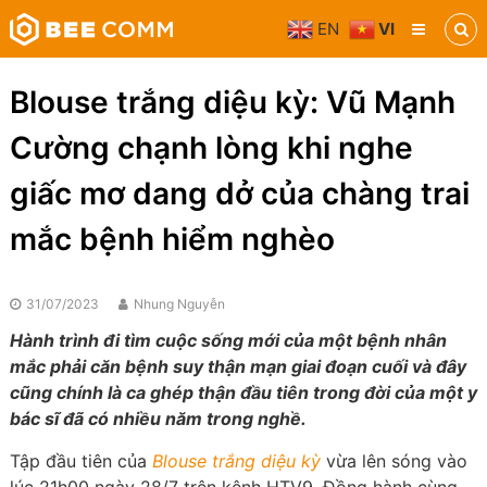
Skip
EN
VI
to
Bee
content
Comm
Truyền
Blouse trắng diệu kỳ: Vũ Mạnh
thông
đa
Cường chạnh lòng khi nghe
phương
tiện
giấc mơ dang dở của chàng trai
mắc bệnh hiểm nghèo
31/07/2023
Nhung Nguyễn
Hành trình đi tìm cuộc sống mới của một bệnh nhân
mắc phải căn bệnh suy thận mạn giai đoạn cuối và đây
cũng chính là ca ghép thận đầu tiên trong đời của một y
bác sĩ đã có nhiều năm trong nghề.
Tập đầu tiên của
Blouse trắng diệu kỳ
vừa lên sóng vào