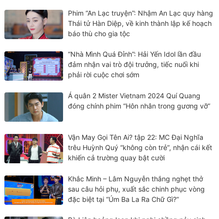
Phim “An Lạc truyện”: Nhậm An Lạc quy hàng
Thái tử Hàn Diệp, về kinh thành lập kế hoạch
báo thù cho gia tộc
“Nhà Mình Quá Đỉnh”: Hải Yến Idol lần đầu
đảm nhận vai trò đội trưởng, tiếc nuối khi
phải rời cuộc chơi sớm
Á quân 2 Mister Vietnam 2024 Quí Quang
đóng chính phim “Hôn nhân trong gương vỡ”
Vận May Gọi Tên Ai? tập 22: MC Đại Nghĩa
trêu Huỳnh Quý “không còn trẻ”, nhận cái kết
khiến cả trường quay bật cười
Khắc Minh – Lâm Nguyễn thắng nghẹt thở
sau câu hỏi phụ, xuất sắc chinh phục vòng
đặc biệt tại “Úm Ba La Ra Chữ Gì?”