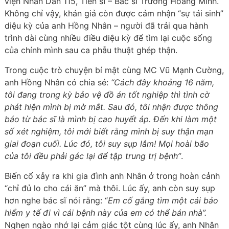
viện Nhân Dân 115, Tiến sĩ – Bác sĩ Trương Hoàng Minh.
Không chỉ vậy, khán giả còn được cảm nhận “sự tái sinh”
diệu kỳ của anh Hồng Nhân – người đã trải qua hành
trình dài cùng nhiều điều diệu kỳ để tìm lại cuộc sống
của chính mình sau ca phẫu thuật ghép thận.
Trong cuộc trò chuyện bí mật cùng MC Vũ Mạnh Cường,
anh Hồng Nhân có chia sẻ:
“Cách đây khoảng 16 năm,
tôi đang trong kỳ bảo vệ đồ án tốt nghiệp thì tình cờ
phát hiện mình bị mờ mắt. Sau đó, tôi nhận được thông
báo từ bác sĩ là mình bị cao huyết áp. Đến khi làm một
số xét nghiệm, tôi mới biết rằng mình bị suy thận mạn
giai đoạn cuối. Lúc đó, tôi suy sụp lắm! Mọi hoài bão
của tôi đều phải gác lại để tập trung trị bệnh”
.
Biến cố xảy ra khi gia đình anh Nhân ở trong hoàn cảnh
“chỉ đủ lo cho cái ăn” mà thôi. Lúc ấy, anh còn suy sụp
hơn nghe bác sĩ nói rằng: “
Em cố gắng tìm một cái bảo
hiểm y tế đi vì cái bệnh này của em có thể bán nhà”.
Nghẹn ngào nhớ lại cảm giác tột cùng lúc ấy, anh Nhân