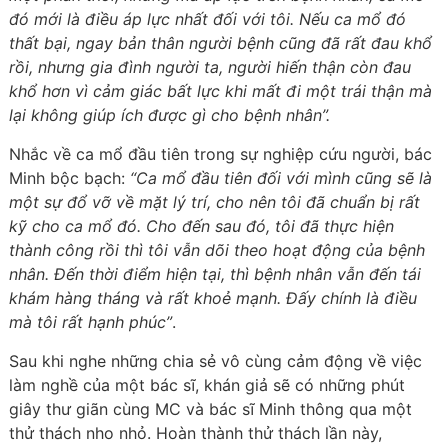
đó mới là điều áp lực nhất đối với tôi. Nếu ca mổ đó
thất bại, ngay bản thân người bệnh cũng đã rất đau khổ
rồi, nhưng gia đình người ta, người hiến thận còn đau
khổ hơn vì cảm giác bất lực khi mất đi một trái thận mà
lại không giúp ích được gì cho bệnh nhân”.
Nhắc về ca mổ đầu tiên trong sự nghiệp cứu người, bác
Minh bộc bạch:
“Ca mổ đầu tiên đối với mình cũng sẽ là
một sự đổ vỡ về mặt lý trí, cho nên tôi đã chuẩn bị rất
kỹ cho ca mổ đó. Cho đến sau đó, tôi đã thực hiện
thành công rồi thì tôi vẫn dõi theo hoạt động của bệnh
nhân. Đến thời điểm hiện tại, thì bệnh nhân vẫn đến tái
khám hàng tháng và rất khoẻ mạnh. Đấy chính là điều
mà tôi rất hạnh phúc”
.
Sau khi nghe những chia sẻ vô cùng cảm động về việc
làm nghề của một bác sĩ, khán giả sẽ có những phút
giây thư giãn cùng MC và bác sĩ Minh thông qua một
thử thách nho nhỏ. Hoàn thành thử thách lần này,