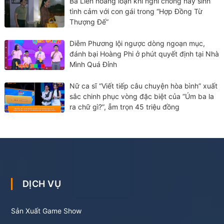
Bà Liên hoảng loạn khi nghi chồng nảy sinh
tình cảm với con gái trong “Hợp Đồng Từ
Thượng Đế”
Diễm Phương lội ngược dòng ngoạn mục,
đánh bại Hoàng Phi ở phút quyết định tại Nhà
Mình Quá Đỉnh
Nữ ca sĩ “Viết tiếp câu chuyện hòa bình” xuất
sắc chinh phục vòng đặc biệt của “Úm ba la
ra chữ gì?”, ẵm trọn 45 triệu đồng
DỊCH VỤ
Sản Xuất Game Show