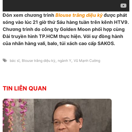
Đón xem chương trình
Blouse trắng diệu kỳ
được phát
sóng vào lúc 21 giờ thứ Sáu hàng tuần trên kênh HTV9.
Chương trình do công ty Golden Moon phối hợp cùng
Đài truyền hình TP.HCM thực hiện. Với sự đồng hành
của nhãn hàng vali, balo, túi xách cao cấp SAKOS.
,
,
,
bác sĩ
Blouse trắng diệu kỳ
ngành Y
Vũ Mạnh Cường
TIN LIÊN QUAN