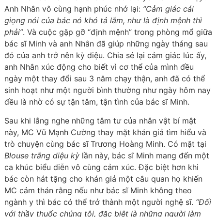
Anh Nhân vô cùng hạnh phúc nhớ lại:
“Cảm giác cái
giọng nói của bác nó khó tả lắm, như là định mệnh thì
phải”
. Và cuộc gặp gỡ “định mệnh” trong phòng mổ giữa
bác sĩ Minh và anh Nhân đã giúp những ngày tháng sau
đó của anh trở nên kỳ diệu. Chia sẻ lại cảm giác lúc ấy,
anh Nhân xúc động cho biết vì cơ thể của mình đều
ngày một thay đổi sau 3 năm chạy thận, anh đã có thể
sinh hoạt như một người bình thường như ngày hôm nay
đều là nhờ có sự tận tâm, tận tình của bác sĩ Minh.
Sau khi lắng nghe những tâm tư của nhân vật bí mật
này, MC Vũ Mạnh Cường thay mặt khán giả tìm hiểu và
trò chuyện cùng bác sĩ Trương Hoàng Minh. Có mặt tại
Blouse trắng diệu kỳ
lần này, bác sĩ Minh mang đến một
ca khúc biểu diễn vô cùng cảm xúc. Đặc biệt hơn khi
bác còn hát tặng cho khán giả một câu quan họ khiến
MC cảm thán rằng nếu như bác sĩ Minh không theo
ngành y thì bác có thể trở thành một người nghệ sĩ.
“Đối
với thầy thuốc chúng tôi, đặc biệt là những người làm