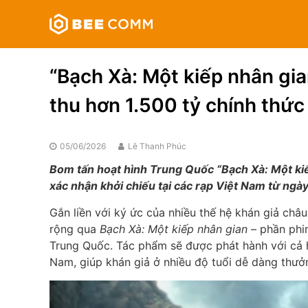
Skip
Bee
to
Comm
content
Truyền
thông
“Bạch Xà: Một kiếp nhân gi
đa
phương
thu hơn 1.500 tỷ chính thức
tiện
05/06/2026
Lê Thanh Phúc
Bom tấn hoạt hình Trung Quốc “Bạch Xà: Một kiếp
xác nhận khởi chiếu tại các rạp Việt Nam từ ngà
Gắn liền với ký ức của nhiều thế hệ khán giả châu
rộng qua
Bạch Xà: Một kiếp nhân gian
– phần phim
Trung Quốc. Tác phẩm sẽ được phát hành với cả ha
Nam, giúp khán giả ở nhiều độ tuổi dễ dàng thưở