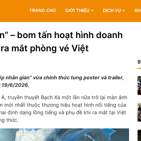
TRANG CHỦ
GIỚI THIỆU
DỊCH VỤ
S
an” – bom tấn hoạt hình doanh
 ra mắt phòng vé Việt
B
 nhân gian” vừa chính thức tung poster và trailer,
y 19/6/2026.
 Á, truyền thuyết Bạch Xà một lần nữa trở lại màn ảnh
 mới nhất thuộc thương hiệu hoạt hình nổi tiếng của
i định dạng lồng tiếng và phụ đề khi ra mắt tại Việt
ng thức.