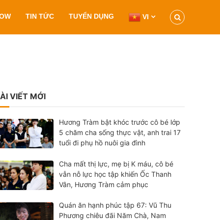
HOW
TIN TỨC
TUYỂN DỤNG
VI
ÀI VIẾT MỚI
Hương Tràm bật khóc trước cô bé lớp
5 chăm cha sống thực vật, anh trai 17
tuổi đi phụ hồ nuôi gia đình
Cha mất thị lực, mẹ bị K máu, cô bé
vẫn nỗ lực học tập khiến Ốc Thanh
Vân, Hương Tràm cảm phục
Quán ăn hạnh phúc tập 67: Vũ Thu
Phương chiêu đãi Năm Chà, Nam