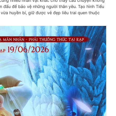
 cùng nhiều nhân vật khác cho thấy câu chuyện không
ến đấu để bảo vệ những người thân yêu. Tạo hình Tiểu
ừa huyền bí, giữ được vẻ đẹp liêu trai quen thuộc