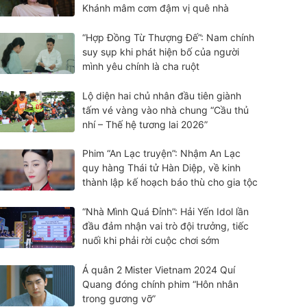
Khánh mâm cơm đậm vị quê nhà
“Hợp Đồng Từ Thượng Đế”: Nam chính
suy sụp khi phát hiện bố của người
mình yêu chính là cha ruột
Lộ diện hai chủ nhân đầu tiên giành
tấm vé vàng vào nhà chung “Cầu thủ
nhí – Thế hệ tương lai 2026”
Phim “An Lạc truyện”: Nhậm An Lạc
quy hàng Thái tử Hàn Diệp, về kinh
thành lập kế hoạch báo thù cho gia tộc
“Nhà Mình Quá Đỉnh”: Hải Yến Idol lần
đầu đảm nhận vai trò đội trưởng, tiếc
nuối khi phải rời cuộc chơi sớm
Á quân 2 Mister Vietnam 2024 Quí
Quang đóng chính phim “Hôn nhân
trong gương vỡ”