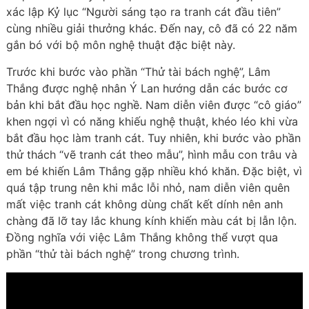
xác lập Kỷ lục “Người sáng tạo ra tranh cát đầu tiên”
cùng nhiều giải thưởng khác. Đến nay, cô đã có 22 năm
gắn bó với bộ môn nghệ thuật đặc biệt này.
Trước khi bước vào phần “Thử tài bách nghệ”, Lâm
Thắng được nghệ nhân Ý Lan hướng dẫn các bước cơ
bản khi bắt đầu học nghề. Nam diễn viên được “cô giáo”
khen ngợi vì có năng khiếu nghệ thuật, khéo léo khi vừa
bắt đầu học làm tranh cát. Tuy nhiên, khi bước vào phần
thử thách “vẽ tranh cát theo mẫu”, hình mẫu con trâu và
em bé khiến Lâm Thắng gặp nhiều khó khăn. Đặc biệt, vì
quá tập trung nên khi mắc lỗi nhỏ, nam diễn viên quên
mất việc tranh cát không dùng chất kết dính nên anh
chàng đã lỡ tay lắc khung kính khiến màu cát bị lẫn lộn.
Đồng nghĩa với việc Lâm Thắng không thể vượt qua
phần “thử tài bách nghệ” trong chương trình.