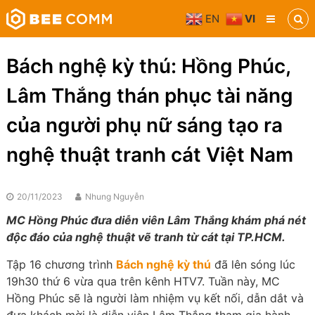
Skip
EN
VI
to
Bee
content
Comm
Truyền
Bách nghệ kỳ thú: Hồng Phúc,
thông
đa
Lâm Thắng thán phục tài năng
phương
tiện
của người phụ nữ sáng tạo ra
nghệ thuật tranh cát Việt Nam
20/11/2023
Nhung Nguyễn
MC Hồng Phúc đưa diễn viên Lâm Thắng khám phá nét
độc đáo của nghệ thuật vẽ tranh từ cát tại TP.HCM.
Tập 16 chương trình
Bách nghệ kỳ thú
đã lên sóng lúc
19h30 thứ 6 vừa qua trên kênh HTV7. Tuần này, MC
Hồng Phúc sẽ là người làm nhiệm vụ kết nối, dẫn dắt và