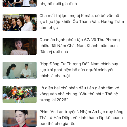
phụ hồ nuôi gia đình
Cha mất thị lực, mẹ bị K máu, cô bé vẫn nỗ
lực học tập khiến Ốc Thanh Vân, Hương Tràm
cảm phục
Quán ăn hạnh phúc tập 67: Vũ Thu Phương
chiêu đãi Năm Chà, Nam Khánh mâm cơm
đậm vị quê nhà
“Hợp Đồng Từ Thượng Đế”: Nam chính suy
sụp khi phát hiện bố của người mình yêu
chính là cha ruột
Lộ diện hai chủ nhân đầu tiên giành tấm vé
vàng vào nhà chung “Cầu thủ nhí – Thế hệ
tương lai 2026”
Phim “An Lạc truyện”: Nhậm An Lạc quy hàng
Thái tử Hàn Diệp, về kinh thành lập kế hoạch
báo thù cho gia tộc