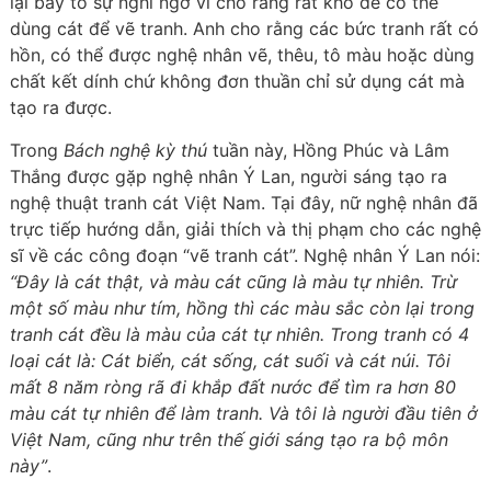
lại bày tỏ sự nghi ngờ vì cho rằng rất khó để có thể
dùng cát để vẽ tranh. Anh cho rằng các bức tranh rất có
hồn, có thể được nghệ nhân vẽ, thêu, tô màu hoặc dùng
chất kết dính chứ không đơn thuần chỉ sử dụng cát mà
tạo ra được.
Trong
Bách nghệ kỳ thú
tuần này, Hồng Phúc và Lâm
Thắng được gặp nghệ nhân Ý Lan, người sáng tạo ra
nghệ thuật tranh cát Việt Nam. Tại đây, nữ nghệ nhân đã
trực tiếp hướng dẫn, giải thích và thị phạm cho các nghệ
sĩ về các công đoạn “vẽ tranh cát”. Nghệ nhân Ý Lan nói:
“Đây là cát thật, và màu cát cũng là màu tự nhiên. Trừ
một số màu như tím, hồng thì các màu sắc còn lại trong
tranh cát đều là màu của cát tự nhiên. Trong tranh có 4
loại cát là: Cát biển, cát sống, cát suối và cát núi. Tôi
mất 8 năm ròng rã đi khắp đất nước để tìm ra hơn 80
màu cát tự nhiên để làm tranh. Và tôi là người đầu tiên ở
Việt Nam, cũng như trên thế giới sáng tạo ra bộ môn
này”
.