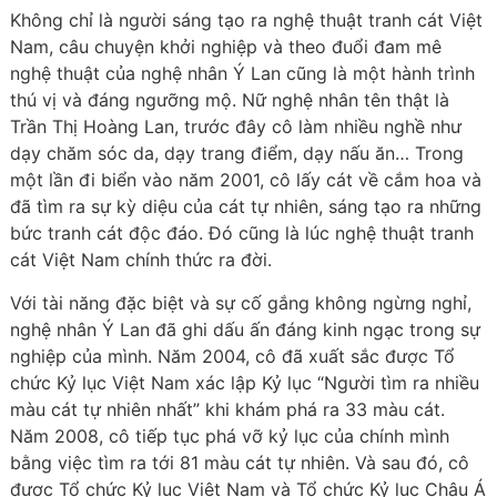
Không chỉ là người sáng tạo ra nghệ thuật tranh cát Việt
Nam, câu chuyện khởi nghiệp và theo đuổi đam mê
nghệ thuật của nghệ nhân Ý Lan cũng là một hành trình
thú vị và đáng ngưỡng mộ. Nữ nghệ nhân tên thật là
Trần Thị Hoàng Lan, trước đây cô làm nhiều nghề như
dạy chăm sóc da, dạy trang điểm, dạy nấu ăn… Trong
một lần đi biển vào năm 2001, cô lấy cát về cắm hoa và
đã tìm ra sự kỳ diệu của cát tự nhiên, sáng tạo ra những
bức tranh cát độc đáo. Đó cũng là lúc nghệ thuật tranh
cát Việt Nam chính thức ra đời.
Với tài năng đặc biệt và sự cố gắng không ngừng nghỉ,
nghệ nhân Ý Lan đã ghi dấu ấn đáng kinh ngạc trong sự
nghiệp của mình. Năm 2004, cô đã xuất sắc được Tổ
chức Kỷ lục Việt Nam xác lập Kỷ lục “Người tìm ra nhiều
màu cát tự nhiên nhất” khi khám phá ra 33 màu cát.
Năm 2008, cô tiếp tục phá vỡ kỷ lục của chính mình
bằng việc tìm ra tới 81 màu cát tự nhiên. Và sau đó, cô
được Tổ chức Kỷ lục Việt Nam và Tổ chức Kỷ lục Châu Á