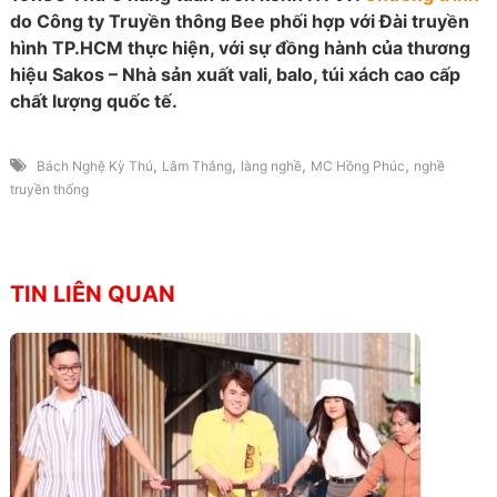
do Công ty Truyền thông Bee phối hợp với Đài truyền
hình TP.HCM thực hiện, với sự đồng hành của thương
hiệu Sakos – Nhà sản xuất vali, balo, túi xách cao cấp
chất lượng quốc tế.
,
,
,
,
Bách Nghệ Kỳ Thú
Lâm Thắng
làng nghề
MC Hồng Phúc
nghề
truyền thống
TIN LIÊN QUAN