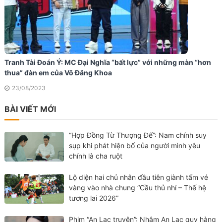
Tranh Tài Đoán Ý: MC Đại Nghĩa “bất lực” với những màn “hơn
thua” đàn em của Võ Đăng Khoa
23/08/2023
BÀI VIẾT MỚI
“Hợp Đồng Từ Thượng Đế”: Nam chính suy
sụp khi phát hiện bố của người mình yêu
chính là cha ruột
Lộ diện hai chủ nhân đầu tiên giành tấm vé
vàng vào nhà chung “Cầu thủ nhí – Thế hệ
tương lai 2026”
Phim “An Lạc truyện”: Nhậm An Lạc quy hàng