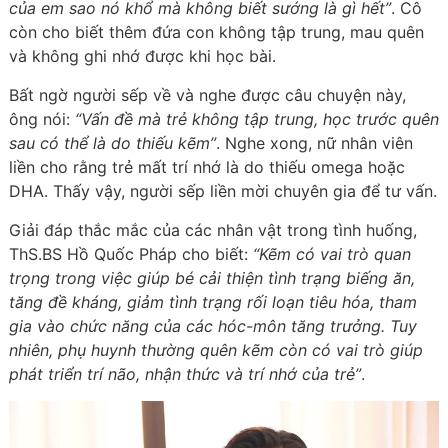
của em sao nó khổ mà không biết sướng là gì hết”
. Cô
còn cho biết thêm đứa con không tập trung, mau quên
và không ghi nhớ được khi học bài.
Bất ngờ người sếp về và nghe được câu chuyện này,
ông nói:
“Vấn đề mà trẻ không tập trung, học trước quên
sau có thể là do thiếu kẽm”
. Nghe xong, nữ nhân viên
liền cho rằng trẻ mất trí nhớ là do thiếu omega hoặc
DHA. Thấy vậy, người sếp liền mời chuyên gia để tư vấn.
Giải đáp thắc mắc của các nhân vật trong tình huống,
ThS.BS Hồ Quốc Pháp cho biết:
“Kẽm có vai trò quan
trọng trong việc giúp bé cải thiện tình trạng biếng ăn,
tăng đề kháng, giảm tình trạng rối loạn tiêu hóa, tham
gia vào chức năng của các hóc-môn tăng trưởng. Tuy
nhiên, phụ huynh thường quên kẽm còn có vai trò giúp
phát triển trí não, nhận thức và trí nhớ của trẻ”
.