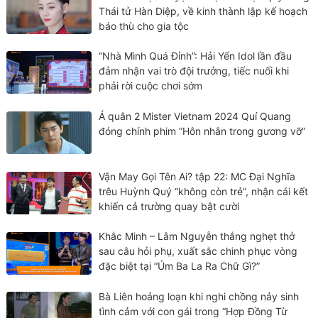
Thái tử Hàn Diệp, về kinh thành lập kế hoạch
báo thù cho gia tộc
“Nhà Mình Quá Đỉnh”: Hải Yến Idol lần đầu
đảm nhận vai trò đội trưởng, tiếc nuối khi
phải rời cuộc chơi sớm
Á quân 2 Mister Vietnam 2024 Quí Quang
đóng chính phim “Hôn nhân trong gương vỡ”
Vận May Gọi Tên Ai? tập 22: MC Đại Nghĩa
trêu Huỳnh Quý “không còn trẻ”, nhận cái kết
khiến cả trường quay bật cười
Khắc Minh – Lâm Nguyễn thắng nghẹt thở
sau câu hỏi phụ, xuất sắc chinh phục vòng
đặc biệt tại “Úm Ba La Ra Chữ Gì?”
Bà Liên hoảng loạn khi nghi chồng nảy sinh
tình cảm với con gái trong “Hợp Đồng Từ