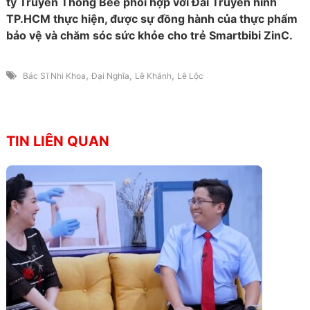
ty Truyền Thông Bee phối hợp với Đài Truyền hình
TP.HCM thực hiện, được sự đồng hành của thực phẩm
bảo vệ và chăm sóc sức khỏe cho trẻ Smartbibi ZinC.
,
,
,
Bác Sĩ Nhi Khoa
Đại Nghĩa
Lê Khánh
Lê Lộc
TIN LIÊN QUAN