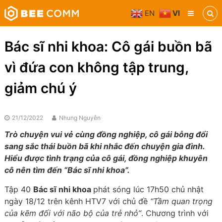
Skip
EN
VI
to
Bee
content
Comm
Truyền
Bác sĩ nhi khoa: Cô gái buồn bã
thông
đa
vì đứa con không tập trung,
phương
tiện
giảm chú ý
21/12/2022
Nhung Nguyễn
Trò chuyện vui vẻ cùng đồng nghiệp, cô gái bỗng đổi
sang sắc thái buồn bã khi nhắc đến chuyện gia đình.
Hiểu được tình trạng của cô gái, đồng nghiệp khuyên
cô nên tìm đến “Bác sĩ nhi khoa”.
Tập 40
Bác sĩ nhi khoa
phát sóng lúc 17h50 chủ nhật
ngày 18/12 trên kênh HTV7 với chủ đề
“Tầm quan trọng
của kẽm đối với não bộ của trẻ nhỏ”
. Chương trình với