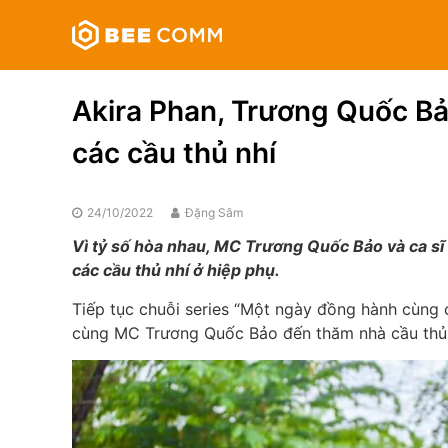
Skip
Bee
to
Comm
content
Truyền
thông
Akira Phan, Trương Quốc Bả
đa
phương
các cầu thủ nhí
tiện
24/10/2022
Đặng Sâm
Vì tỷ số hòa nhau, MC Trương Quốc Bảo và ca sĩ 
các cầu thủ nhí ở hiệp phụ.
Tiếp tục chuỗi series “Một ngày đồng hành cùng cầ
cùng MC Trương Quốc Bảo đến thăm nhà cầu thủ 