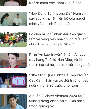
Khánh mâm cơm đậm vị quê nhà
“Hợp Đồng Từ Thượng Đế”: Nam chính
suy sụp khi phát hiện bố của người
mình yêu chính là cha ruột
Lộ diện hai chủ nhân đầu tiên giành
tấm vé vàng vào nhà chung “Cầu thủ
nhí – Thế hệ tương lai 2026”
Phim “An Lạc truyện”: Nhậm An Lạc
quy hàng Thái tử Hàn Diệp, về kinh
thành lập kế hoạch báo thù cho gia tộc
“Nhà Mình Quá Đỉnh”: Hải Yến Idol lần
đầu đảm nhận vai trò đội trưởng, tiếc
nuối khi phải rời cuộc chơi sớm
Á quân 2 Mister Vietnam 2024 Quí
Quang đóng chính phim “Hôn nhân
trong gương vỡ”