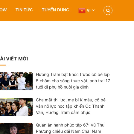
HOW
TIN TỨC
TUYỂN DỤNG
VI
ÀI VIẾT MỚI
Hương Tràm bật khóc trước cô bé lớp
5 chăm cha sống thực vật, anh trai 17
tuổi đi phụ hồ nuôi gia đình
Cha mất thị lực, mẹ bị K máu, cô bé
vẫn nỗ lực học tập khiến Ốc Thanh
Vân, Hương Tràm cảm phục
Quán ăn hạnh phúc tập 67: Vũ Thu
Phương chiêu đãi Năm Chà, Nam